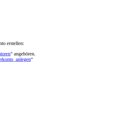
to erstellen:
toren
“ angehören.
zerkonto_anlegen
“