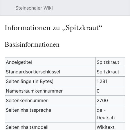
Steinschaler Wiki
Such
Informationen zu „Spitzkraut“
Basisinformationen
Anzeigetitel
Spitzkraut
Standardsortierschlüssel
Spitzkraut
Seitenlänge (in Bytes)
1.281
Namensraumkennnummer
0
Seitenkennnummer
2700
Seiteninhaltssprache
de -
Deutsch
Seiteninhaltsmodell
Wikitext