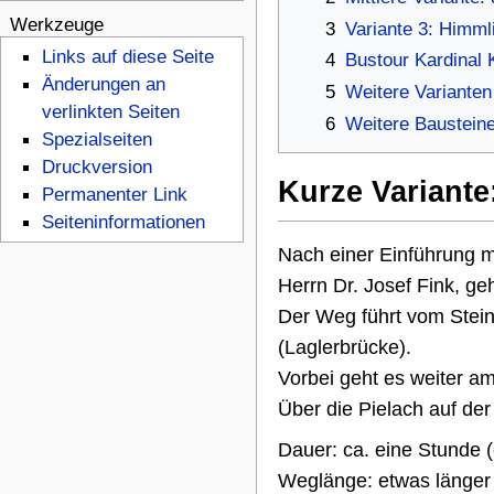
n
Werkzeuge
3
Variante 3: Himm
s
Links auf diese Seite
4
Bustour Kardinal 
Änderungen an
m
5
Weitere Variante
verlinkten Seiten
6
Weitere Bausteine
e
Spezialseiten
n
Druckversion
Kurze Variant
Permanenter Link
ü
Seiten­­informationen
Nach einer Einführung m
Herrn Dr. Josef Fink, g
Der Weg führt vom Stein
(Laglerbrücke).
Vorbei geht es weiter a
Über die Pielach auf de
Dauer: ca. eine Stunde (
Weglänge: etwas länger 