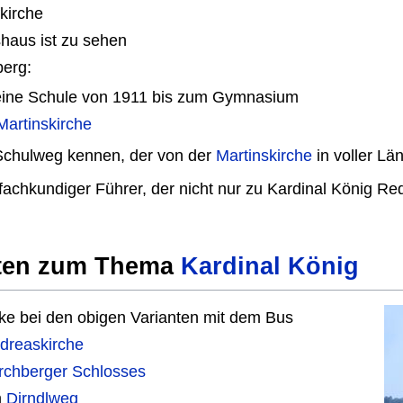
kirche
haus ist zu sehen
berg:
seine Schule von 1911 bis zum Gymnasium
Martinskirche
 Schulweg kennen, der von der
Martinskirche
in voller Lä
 fachkundiger Führer, der nicht nur zu Kardinal König R
nten zum Thema
Kardinal König
ecke bei den obigen Varianten mit dem Bus
dreaskirche
rchberger Schlosses
m
Dirndlweg