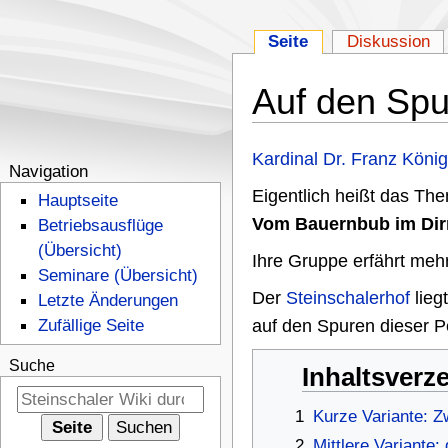
Seite
Diskussion
Auf den Spu
Zur
Zur
Kardinal Dr. Franz Köni
N
Navigation
Navigation
Suche
Eigentlich heißt das Th
Hauptseite
a
springen
springen
Vom Bauernbub im Dirn
Betriebsausflüge
v
(Übersicht)
Ihre Gruppe erfährt meh
i
Seminare (Übersicht)
Der
Steinschalerhof
lieg
Letzte Änderungen
g
Zufällige Seite
auf den Spuren dieser P
a
t
Suche
Inhaltsverz
i
1
Kurze Variante: 
o
2
Mittlere Variante: