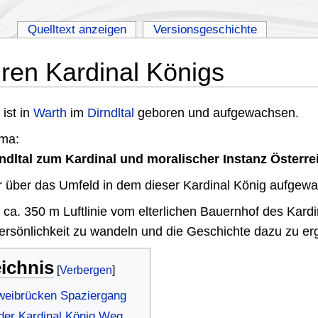
Quelltext anzeigen
Versionsgeschichte
ren Kardinal Königs
g
ist in
Warth
im
Dirndltal
geboren und aufgewachsen.
ema:
dltal zum Kardinal und moralischer Instanz Österre
r über das Umfeld in dem dieser Kardinal König aufgewa
t ca. 350 m Luftlinie vom elterlichen Bauernhof des Kardi
ersönlichkeit zu wandeln und die Geschichte dazu zu er
eichnis
Zweibrücken Spaziergang
 der Kardinal König Weg