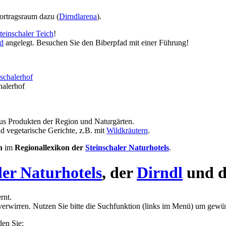
vortragsraum dazu (
Dirndlarena
).
teinschaler Teich
!
d
angelegt. Besuchen Sie den Biberpfad mit einer Führung!
halerhof
aus Produkten der Region und Naturgärten.
nd vegetarische Gerichte, z.B. mit
Wildkräutern
.
n
im
Regionallexikon der
Steinschaler Naturhotels
.
ler Naturhotels
, der
Dirndl
und d
rnt.
verwirren. Nutzen Sie bitte die Suchfunktion (links im Menü) um gewün
den Sie: