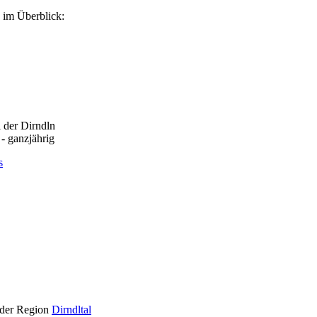
im Überblick:
 der Dirndln
 - ganzjährig
s
der Region
Dirndltal