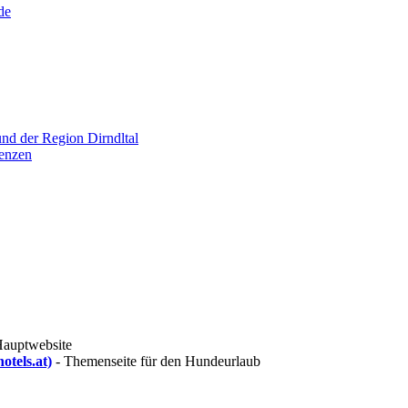
und der Region Dirndltal
renzen
-Hauptwebsite
otels.at)
- Themenseite für den Hundeurlaub