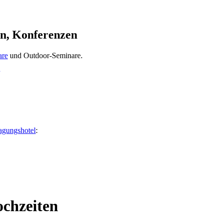
en, Konferenzen
are
und Outdoor-Seminare.
agungshotel
:
ochzeiten