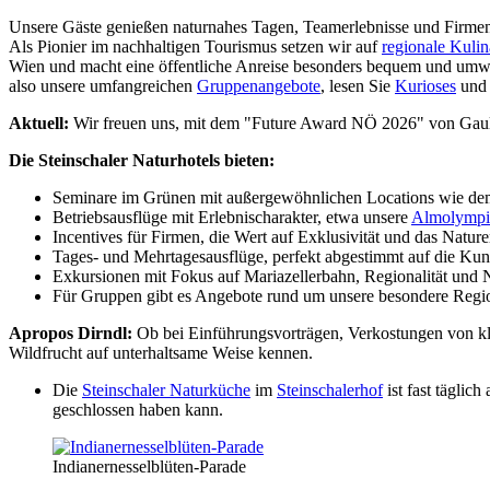
Unsere Gäste genießen naturnahes Tagen, Teamerlebnisse und Firmena
Als Pionier im nachhaltigen Tourismus setzen wir auf
regionale Kulin
Wien und macht eine öffentliche Anreise besonders bequem und umw
also unsere umfangreichen
Gruppenangebote
, lesen Sie
Kurioses
und 
Aktuell:
Wir freuen uns, mit dem "Future Award NÖ 2026" von Gaul
Die Steinschaler Naturhotels bieten:
Seminare im Grünen mit außergewöhnlichen Locations wie de
Betriebsausflüge mit Erlebnischarakter, etwa unsere
Almolympi
Incentives für Firmen, die Wert auf Exklusivität und das Nature
Tages- und Mehrtagesausflüge, perfekt abgestimmt auf die Kun
Exkursionen mit Fokus auf Mariazellerbahn, Regionalität und N
Für Gruppen gibt es Angebote rund um unsere besondere Regi
Apropos Dirndl:
Ob bei Einführungsvorträgen, Verkostungen von kla
Wildfrucht auf unterhaltsame Weise kennen.
Die
Steinschaler Naturküche
im
Steinschalerhof
ist fast täglic
geschlossen haben kann.
Indianernesselblüten-Parade