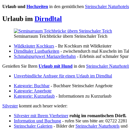
Urlaub und
Hochzeiten
in den gemütlichen
Steinschaler Naturhotels
Urlaub im
Dirndltal
Seminarraum Teichbrücke übern Steinschaler Teich
Wildkräuter Kochkurs
- Ihr Kochkurs mit Wildkräuter
Dirndltaler Lustbarkeiten
- zwischendurch mal Kuscheln im Tal
Schmalspurjuwel Mariazellerbahn
- Erlebnis auf schmaler Spur
Genießen Sie Ihren
Urlaub mit Hund
in den
Steinschaler Naturhotel
Unverbindliche Anfrage für einen Urlaub im Dirndltal
Kategorie: Buchbar
- Buchbare Steinschaler Angebote
Kategorie: Angebote
Kategorie: Kurzurlaub
- Informationen zu Kurzurlaub
Silvester
kommt auch heuer wieder:
Silvester mit Ihrem Vierbeiner
ruhig im romantischen Dörfl.
Information und Buchung
- rufen Sie uns bitte an: 02722 2281
Steinschaler Galerien
- Bilder der
Steinschaler Naturhotels
und 