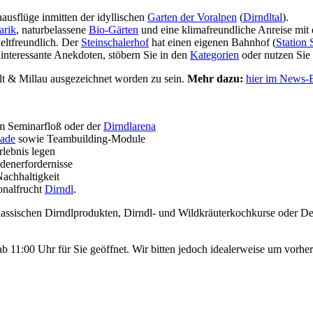
usflüge inmitten der idyllischen
Garten der Voralpen
(
Dirndltal
).
arik
, naturbelassene
Bio-Gärten
und eine klimafreundliche Anreise mit
eltfreundlich. Der
Steinschalerhof
hat einen eigenen Bahnhof (
Station 
interessante Anekdoten, stöbern Sie in den
Kategorien
oder nutzen Sie 
t & Millau ausgezeichnet worden zu sein.
Mehr dazu:
hier im News-Be
m Seminarfloß oder der
Dirndlarena
ade
sowie Teambuilding-Module
rlebnis legen
denerfordernisse
achhaltigkeit
onalfrucht
Dirndl
.
ssischen Dirndlprodukten, Dirndl- und Wildkräuterkochkurse oder Deg
h ab 11:00 Uhr für Sie geöffnet. Wir bitten jedoch idealerweise um vor