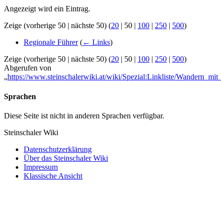
Angezeigt wird ein Eintrag.
Zeige (
vorherige 50
|
nächste 50
) (
20
|
50
|
100
|
250
|
500
)
Regionale Führer
(
← Links
)
Zeige (
vorherige 50
|
nächste 50
) (
20
|
50
|
100
|
250
|
500
)
Abgerufen von
„
https://www.steinschalerwiki.at/wiki/Spezial:Linkliste/Wandern_
Sprachen
Diese Seite ist nicht in anderen Sprachen verfügbar.
Steinschaler Wiki
Datenschutzerklärung
Über das Steinschaler Wiki
Impressum
Klassische Ansicht